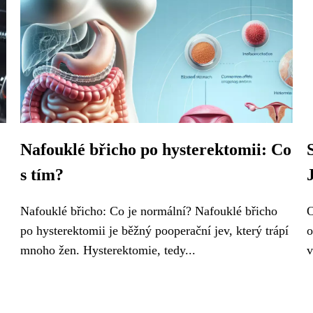
Nafouklé břicho po hysterektomii: Co
s tím?
Nafouklé břicho: Co je normální? Nafouklé břicho
O
po hysterektomii je běžný pooperační jev, který trápí
o
mnoho žen. Hysterektomie, tedy...
v