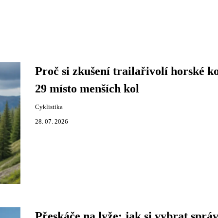
Proč si zkušení trailařivolí horské k
29 místo menších kol
Cyklistika
28. 07. 2026
Přeskáče na lyže: jak si vybrat sprá